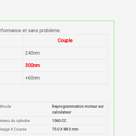
erformance et sans problème.
Couple
240nm
300nm
+60nm
thode
Reprogrammation moteur sur
calculateur
ntenu du cylindre
1560 CC
ésage X Course
75.0 X 88.3 mm