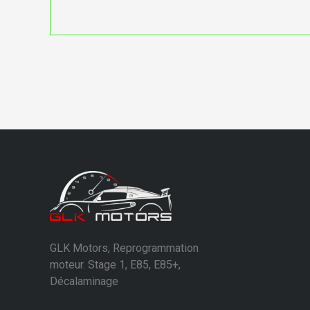
GLK Motors, Reprogrammation
moteur. Stage 1, E85, E85+,
Décalaminage