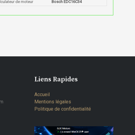
lculateur de moteur
Bosch EDC16C34
Liens Rapides
Accueil
om
Mentions légales
Politique de confidentialité