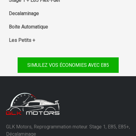
Stage 1 + E85 Flex-Fuel
Decalaminage
Boite Automatique
Les Petits +
SIMULEZ VOS ÉCONOMIES AVEC E85
GLK Motors, Reprogrammation moteur. Stage 1, E85, E85+,
Décalaminage