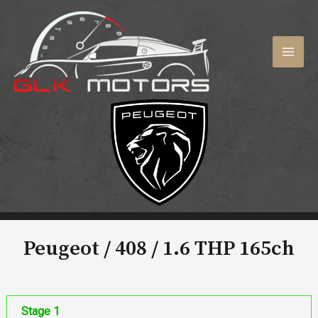
Aller
au
contenu
MAI
MEN
Peugeot / 408 /
1.6 THP 165ch
Stage 1