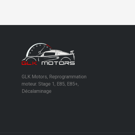
GLK Motors, Reprogrammation
moteur. Stage 1, E85, E85+,
Décalaminage