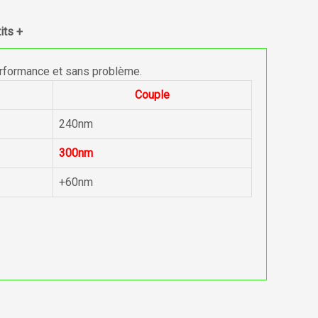
its +
erformance et sans problème.
Couple
240nm
300nm
+60nm