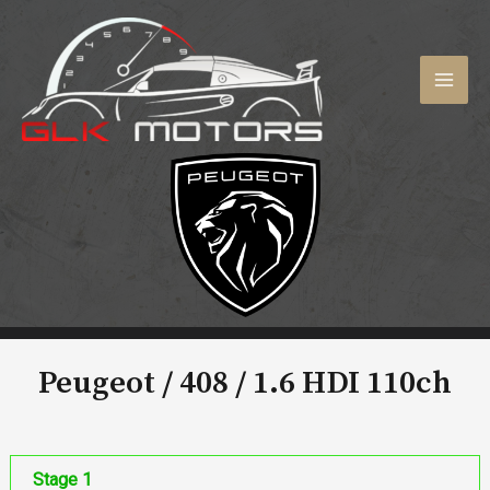
Aller
au
contenu
MAI
MEN
Peugeot / 408 /
1.6 HDI 110ch
Stage 1