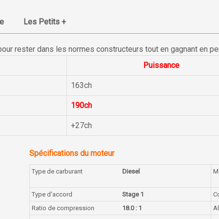
ue
Les Petits +
pour rester dans les normes constructeurs tout en gagnant en p
Puissance
163ch
190ch
+27ch
Spécifications du moteur
Type de carburant
Diesel
M
Type d'accord
Stage 1
Co
Ratio de compression
18.0 : 1
A