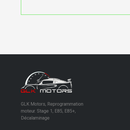
GLK Motors, Reprogrammation
moteur. Stage 1, E85, E85+,
Décalaminage