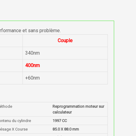
erformance et sans problème.
Couple
340nm
400nm
+60nm
éthode
Reprogrammation moteur sur
calculateur
ntenu du cylindre
1997 CC
lésage X Course
85.0 X 88.0 mm