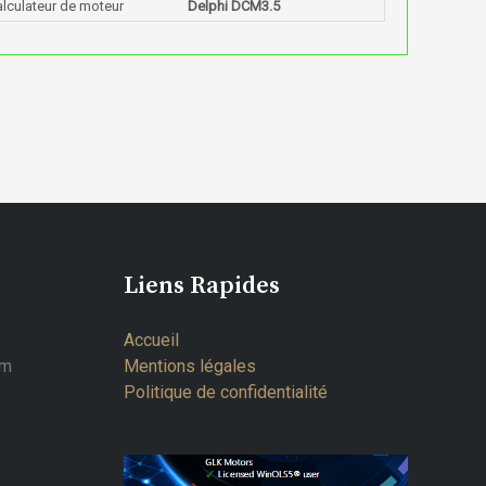
lculateur de moteur
Delphi DCM3.5
Liens Rapides
Accueil
om
Mentions légales
Politique de confidentialité