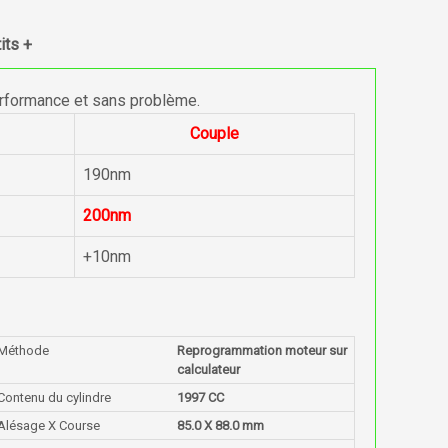
its +
erformance et sans problème.
Couple
190nm
200nm
+10nm
Méthode
Reprogrammation moteur sur
calculateur
Contenu du cylindre
1997 CC
Alésage X Course
85.0 X 88.0 mm