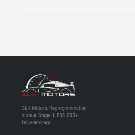
GLK Motors, Reprogrammation
moteur. Stage 1, E85, E85+,
Décalaminage