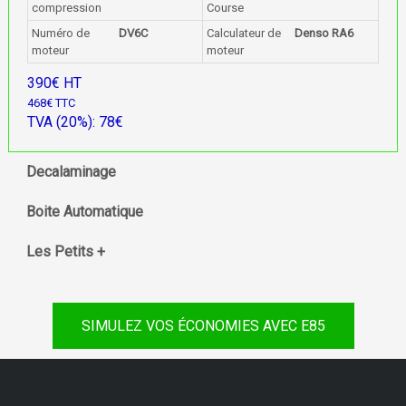
compression
Course
Numéro de
DV6C
Calculateur de
Denso RA6
moteur
moteur
390€ HT
468€ TTC
TVA (20%): 78€
Decalaminage
Boite Automatique
Les Petits +
SIMULEZ VOS ÉCONOMIES AVEC E85