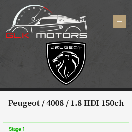
Aller
au
contenu
MAI
MEN
Peugeot / 4008 /
1.8 HDI 150ch
Stage 1