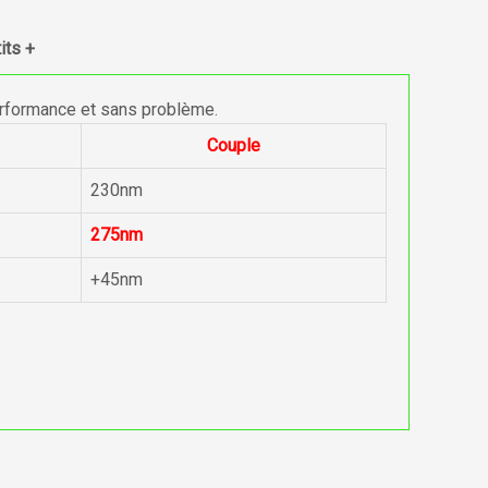
its +
erformance et sans problème.
Couple
230nm
275nm
+45nm