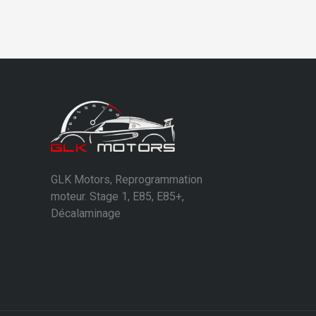
GLK Motors, Reprogrammation
moteur. Stage 1, E85, E85+,
Décalaminage