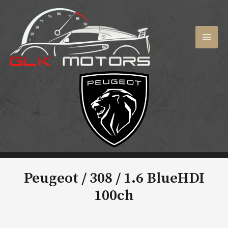
Aller
au
contenu
MAI
MEN
Peugeot / 308 /
1.6 BlueHDI
100ch