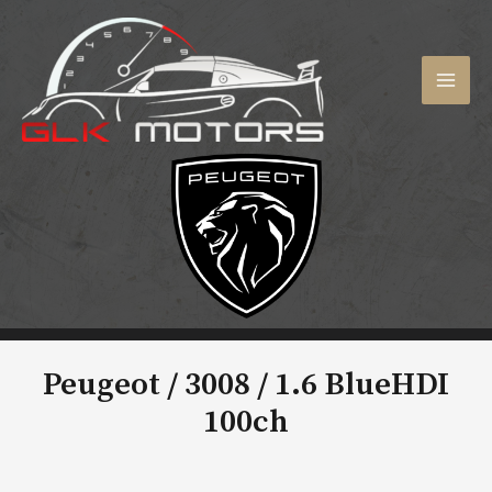
Aller
au
contenu
MAI
MEN
Peugeot / 3008 /
1.6 BlueHDI
100ch