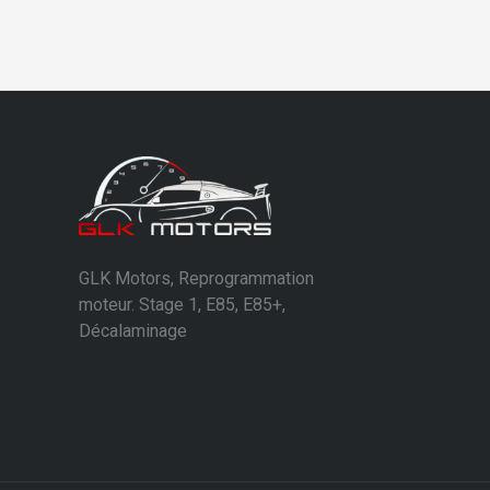
GLK Motors, Reprogrammation
moteur. Stage 1, E85, E85+,
Décalaminage