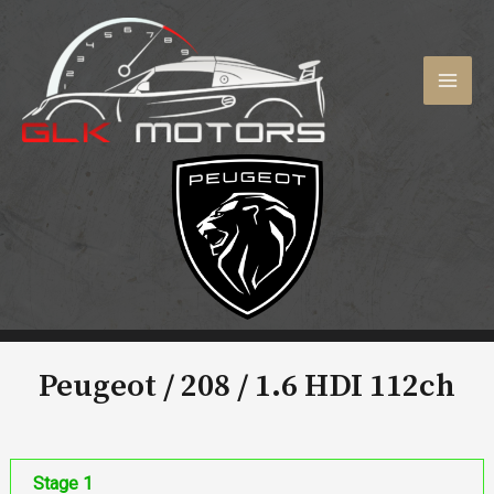
Aller
au
contenu
MAI
MEN
Peugeot / 208 /
1.6 HDI 112ch
Stage 1