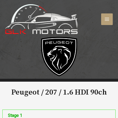
Aller
au
contenu
MAI
MEN
Peugeot / 207 /
1.6 HDI 90ch
Stage 1