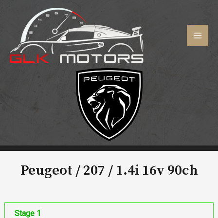
Aller
au
contenu
MAI
MEN
Peugeot / 207 /
1.4i 16v 90ch
Stage 1