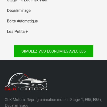
Stage 1 + E85 Flex-Fuel
Decalaminage
Boite Automatique
Les Petits +
SIMULEZ VOS ÉCONOMIES AVEC E85
GLK Motors, Reprogrammation moteur. Stage 1, E85, E85+,
Décalaminage