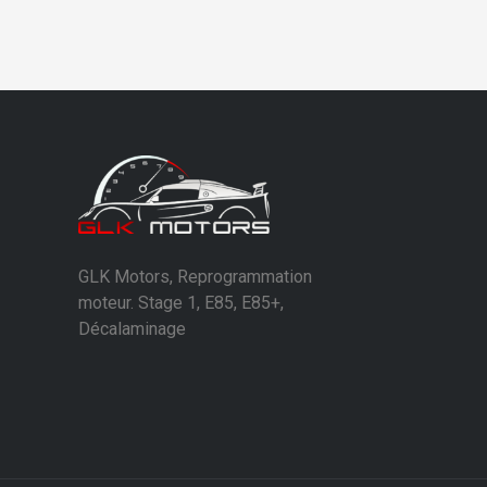
GLK Motors, Reprogrammation
moteur. Stage 1, E85, E85+,
Décalaminage