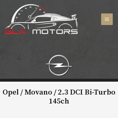
Aller
au
contenu
MAI
MEN
Opel / Movano /
2.3 DCI Bi-Turbo
145ch