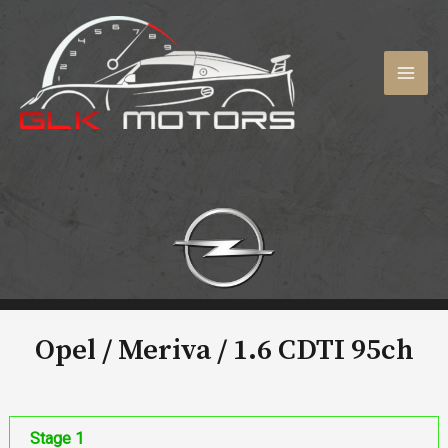
Aller
au
contenu
MAI
MEN
Opel / Meriva /
1.6 CDTI 95ch
Stage 1