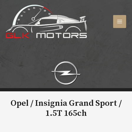
Aller
au
contenu
MAI
MEN
Opel / Insignia Grand Sport /
1.5T 165ch