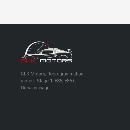
GLK Motors, Reprogrammation
moteur. Stage 1, E85, E85+,
Décalaminage