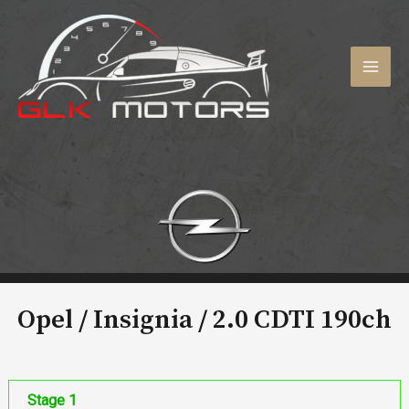
Aller
au
contenu
MAI
MEN
Opel / Insignia /
2.0 CDTI 190ch
Stage 1