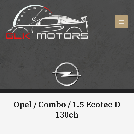
Aller
au
contenu
MAI
MEN
Opel / Combo /
1.5 Ecotec D
130ch