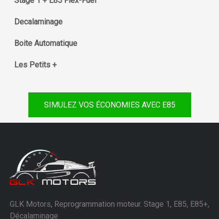
Stage 1 + E85 Flex-Fuel
Decalaminage
Boite Automatique
Les Petits +
SIMULEZ VOS ÉCONOMIES AVEC E85
GLK Motors, Reprogrammation moteur. Stage 1, E85, E85+,
Décalaminage