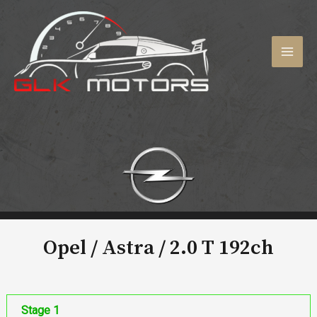
Aller
au
contenu
MAI
MEN
Opel / Astra /
2.0 T 192ch
Stage 1