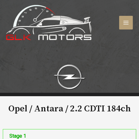
Aller
au
contenu
MAI
MEN
Opel / Antara /
2.2 CDTI 184ch
Stage 1