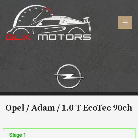
Aller
au
contenu
MAI
MEN
Opel / Adam /
1.0 T EcoTec 90ch
Stage 1