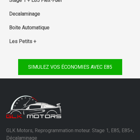
Stage 1 + E85 Flex-Fuel
Decalaminage
Boite Automatique
Les Petits +
SIMULEZ VOS ÉCONOMIES AVEC E85
GLK Motors, Reprogrammation moteur. Stage 1, E85, E85+,
Décalaminage