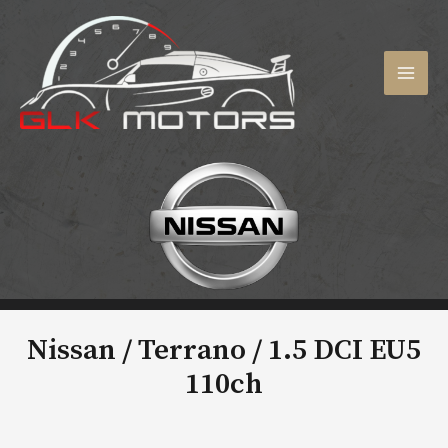
Aller
au
contenu
MAI
MEN
Nissan / Terrano /
1.5 DCI EU5
110ch