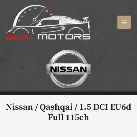
Aller
au
contenu
MAI
MEN
Nissan / Qashqai /
1.5 DCI EU6d
Full 115ch