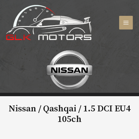
Aller
au
contenu
MAI
MEN
Nissan / Qashqai /
1.5 DCI EU4
105ch