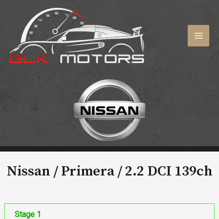
Aller
au
contenu
MAI
MEN
Nissan / Primera /
2.2 DCI 139ch
Stage 1