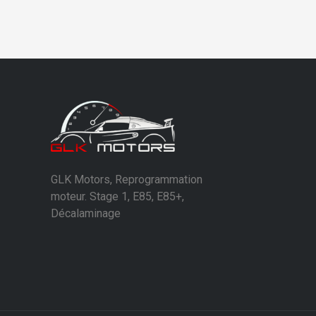
GLK Motors, Reprogrammation
moteur. Stage 1, E85, E85+,
Décalaminage