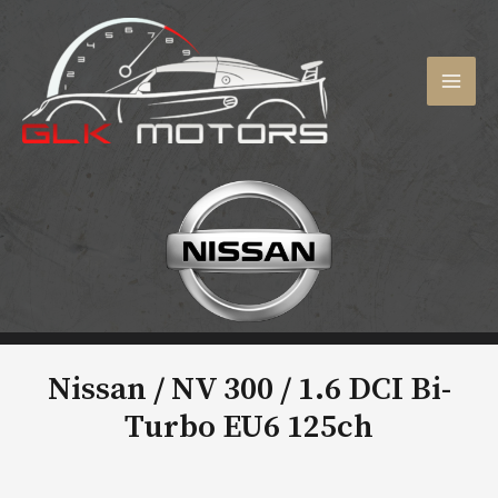
Aller
au
contenu
MAI
MEN
Nissan / NV 300 /
1.6 DCI Bi-
Turbo EU6 125ch