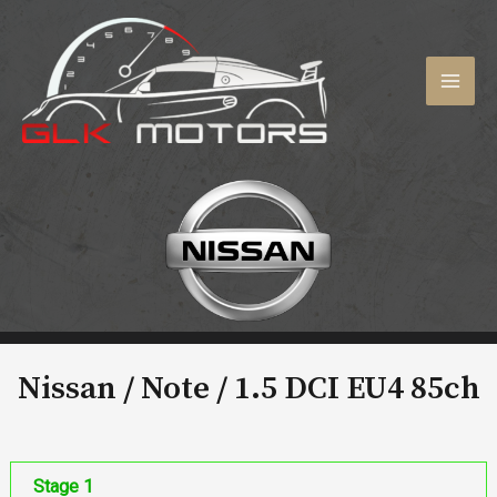
Aller
au
contenu
MAI
MEN
Nissan / Note /
1.5 DCI EU4 85ch
Stage 1