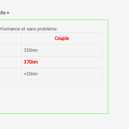
its +
erformance et sans problème.
Couple
350nm
370nm
+20nm