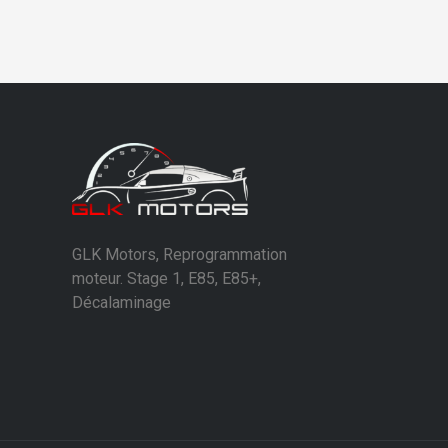
GLK Motors, Reprogrammation
moteur. Stage 1, E85, E85+,
Décalaminage