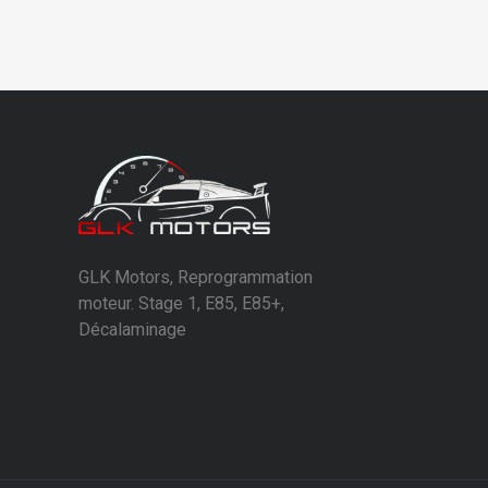
GLK Motors, Reprogrammation
moteur. Stage 1, E85, E85+,
Décalaminage