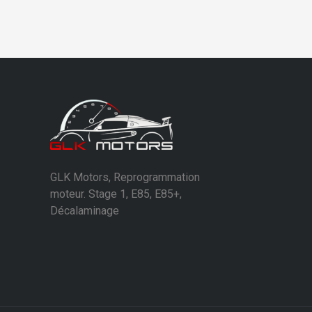
GLK Motors, Reprogrammation
moteur. Stage 1, E85, E85+,
Décalaminage