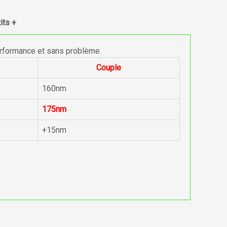
its +
erformance et sans problème.
Couple
160nm
175nm
+15nm