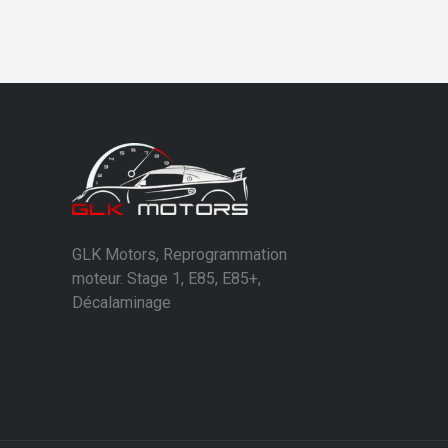
GLK Motors, Reprogrammation
moteur. Stage 1, E85, E85+,
Décalaminage