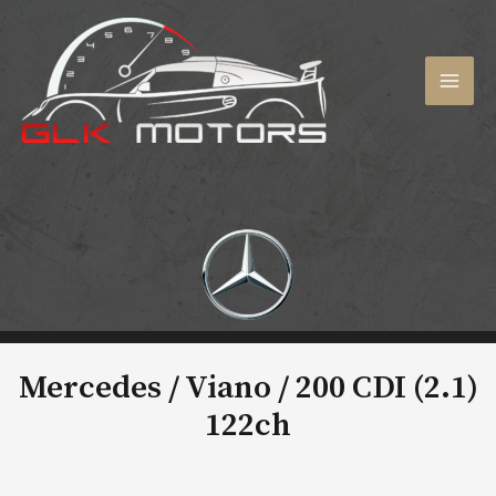
Aller
au
contenu
MAI
MEN
Mercedes / Viano /
200 CDI (2.1)
122ch