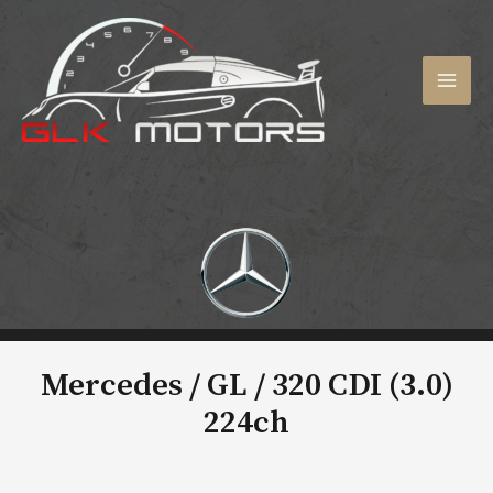
Aller
au
contenu
MAI
MEN
Mercedes / GL /
320 CDI (3.0)
224ch