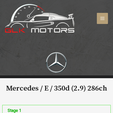
Aller
au
contenu
MAI
MEN
Mercedes / E /
350d (2.9) 286ch
Stage 1