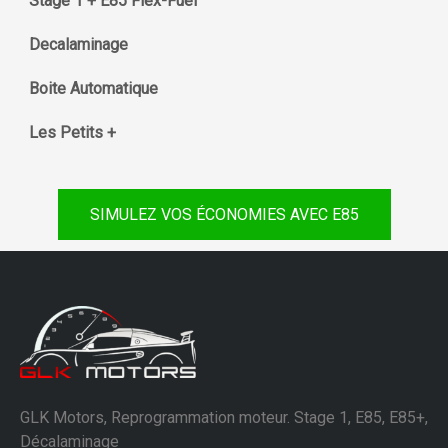
Stage 1 + E85 Flex-Fuel
Decalaminage
Boite Automatique
Les Petits +
SIMULEZ VOS ÉCONOMIES AVEC E85
GLK Motors, Reprogrammation moteur. Stage 1, E85, E85+,
Décalaminage