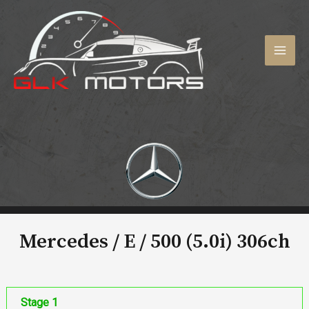
Aller
au
contenu
MAI
MEN
Mercedes / E /
500 (5.0i) 306ch
Stage 1