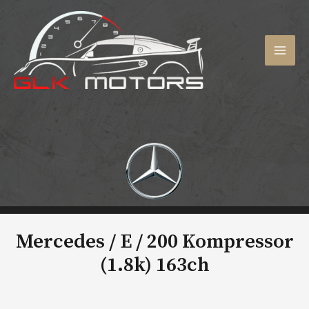
Aller
au
contenu
MAI
MEN
Mercedes / E /
200 Kompressor
(1.8k) 163ch