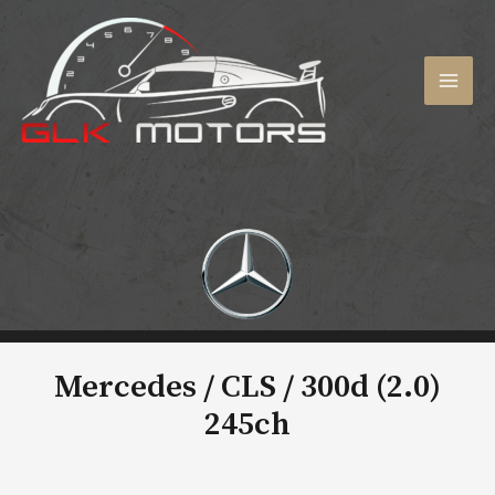
Aller
au
contenu
MAI
MEN
Mercedes / CLS /
300d (2.0)
245ch