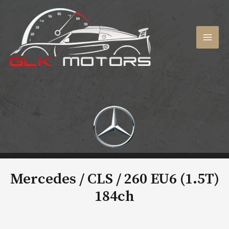
Aller
au
contenu
MAI
MEN
Mercedes / CLS /
260 EU6 (1.5T)
184ch