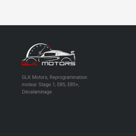
GLK Motors, Reprogrammation
moteur. Stage 1, E85, E85+,
Décalaminage