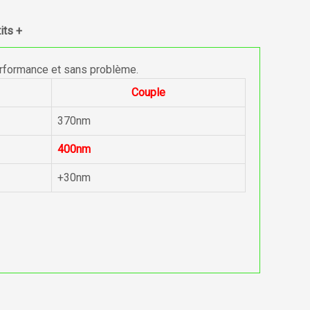
its +
erformance et sans problème.
Couple
370nm
400nm
+30nm