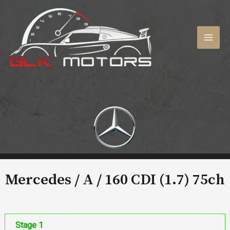
Aller
au
contenu
MAI
MEN
Mercedes / A /
160 CDI (1.7) 75ch
Stage 1