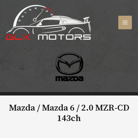
Aller
au
contenu
MAI
MEN
Mazda / Mazda 6 /
2.0 MZR-CD
143ch