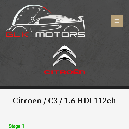
Aller
au
contenu
MAI
MEN
Citroen / C3 /
1.6 HDI 112ch
Stage 1