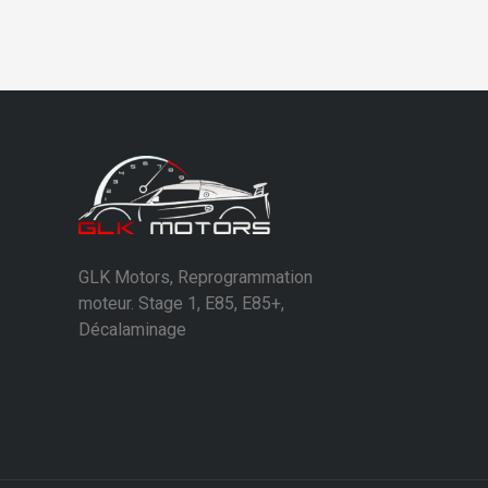
GLK Motors, Reprogrammation
moteur. Stage 1, E85, E85+,
Décalaminage