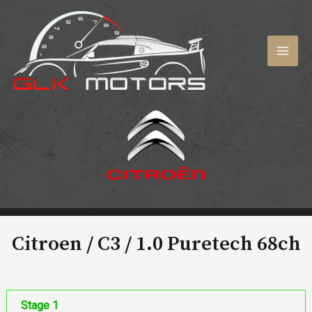
Aller
au
contenu
MAI
MEN
Citroen / C3 /
1.0 Puretech 68ch
Stage 1