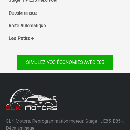
Stage 1 + E85 Flex-Fuel
Decalaminage
Boite Automatique
Les Petits +
SIMULEZ VOS ÉCONOMIES AVEC E85
GLK Motors, Reprogrammation moteur. Stage 1, E85, E85+,
Décalaminage