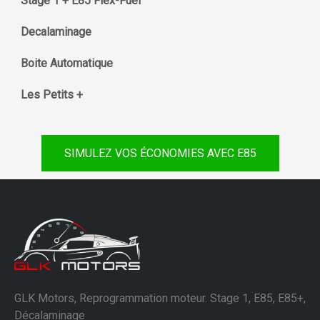
Stage 1 + E85 Flex-Fuel
Decalaminage
Boite Automatique
Les Petits +
SIMULEZ VOS ÉCONOMIES AVEC E85
GLK Motors, Reprogrammation moteur. Stage 1, E85, E85+,
Décalaminage