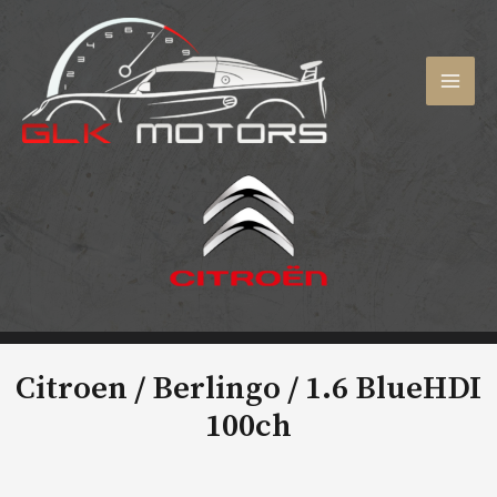
Aller
au
contenu
MAI
MEN
Citroen / Berlingo /
1.6 BlueHDI
100ch